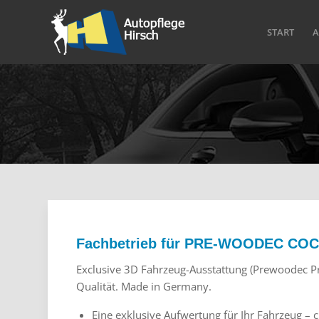
START
A
Fachbetrieb für PRE-WOODEC CO
Exclusive 3D Fahrzeug-Ausstattung (Prewoodec P
Qualität. Made in Germany.
Eine exklusive Aufwertung für Ihr Fahrzeug – ch