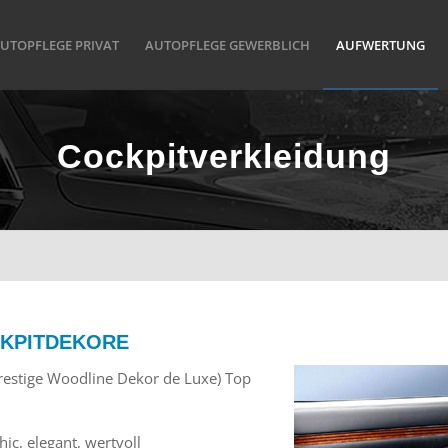
UTOPFLEGE PRIVAT
AUTOPFLEGE GEWERBLICH
AUFWERTUNG
Cockpitverkleidung
CKPITDEKORE
restige Woodline Dekor de Luxe) Top
ic, elegant, wertvoll